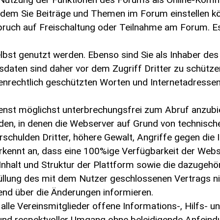
it dem Sie Beiträge und Themen im Forum einstellen k
pruch auf Freischaltung oder Teilnahme am Forum. E
elbst genutzt werden. Ebenso sind Sie als Inhaber de
gsdaten sind daher vor dem Zugriff Dritter zu schüt
nrechtlich geschützten Worten und Internetadressen 
enst möglichst unterbrechungsfrei zum Abruf anzubiet
den, in denen die Webserver auf Grund von technisch
rschulden Dritter, höhere Gewalt, Angriffe gegen die I
erkennt an, dass eine 100%ige Verfügbarkeit der Websit
 Inhalt und Struktur der Plattform sowie die dazugeh
üllung des mit dem Nutzer geschlossenen Vertrags nic
end über die Änderungen informieren.
alle Vereinsmitglieder offene Informations-, Hilfs- un
r und respektvoller Umgang ohne beleidigende Anfein